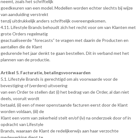
neemt, zoals het schriftelijk
goedkeuren van een model. Modellen worden echter slechts bij wijze
van aanduiding verstrekt
tenzij uitdrukkelijk anders schriftelijk overeengekomen.
4.11. Lifestyle Brands behoudt zich het recht voor om van Klanten met
grote Orders regelmatig
geactualiseerde “forecasts” te vragen met daarin de Producten en
aantallen die de Klant
gedurende het jaar denkt te gaan bestellen. Dit in verband met het
plannen van de productie.
Artikel 5. Facturatie, betalingsvoorwaarden
5.1. Lifestyle Brands is gerechtigd om als voorwaarde voor de
bevestiging of (verdere) uitvoering
van een Order te stellen dat (i) het bedrag van de Order, al dan niet
deels, vooruit wordt
betaald, (ii) een of meer openstaande facturen eerst door de Klant
worden voldaan, (iii) de
Klant een vorm van zekerheid stelt en/of (iv) na onderzoek door of in
opdracht van Lifestyle
Brands, waaraan de Klant de redelijkerwijs aan haar verzochte
medewerking dient te